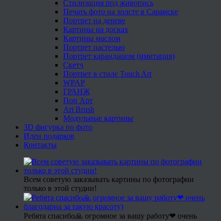
Стилизация под живопись
Печать фото на холсте в Саранске
Портрет на дереве
Картины на досках
Картины маслом
Портрет пастелью
Портрет карандашом (имитация)
Скетч
Портрет в стиле Touch Art
WPAP
ГРАНЖ
Поп Арт
Art Brush
Модульные картины
3D фигурка по фото
Идеи подарков
Контакты
Всем советую заказывать картины по фотографии
только в этой студии!
Ребята спасибо🙏 огромное за вашу работу❤ очень