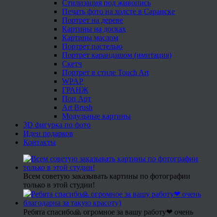
Стилизация под живопись
Печать фото на холсте в Саранске
Портрет на дереве
Картины на досках
Картины маслом
Портрет пастелью
Портрет карандашом (имитация)
Скетч
Портрет в стиле Touch Art
WPAP
ГРАНЖ
Поп Арт
Art Brush
Модульные картины
3D фигурка по фото
Идеи подарков
Контакты
Всем советую заказывать картины по фотографии
только в этой студии!
Ребята спасибо🙏 огромное за вашу работу❤ очень