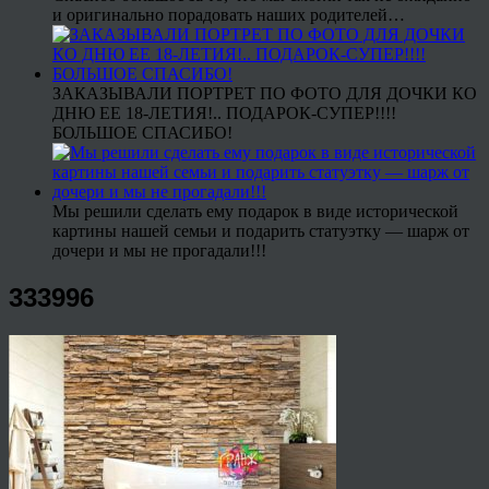
и оригинально порадовать наших родителей…
ЗАКАЗЫВАЛИ ПОРТРЕТ ПО ФОТО ДЛЯ ДОЧКИ КО
ДНЮ ЕЕ 18-ЛЕТИЯ!.. ПОДАРОК-СУПЕР!!!!
БОЛЬШОЕ СПАСИБО!
Мы решили сделать ему подарок в виде исторической
картины нашей семьи и подарить статуэтку — шарж от
дочери и мы не прогадали!!!
333996