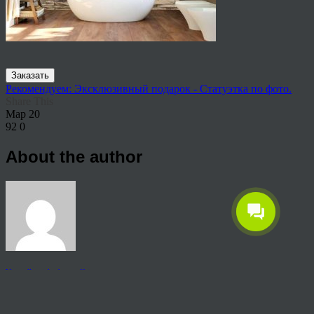
Заказать
Рекомендуем: Эксклюзивный подарок - Статуэтка по фото.
Share This
Мар
20
92
0
About the author
View all articles by rauffri
Post navigation