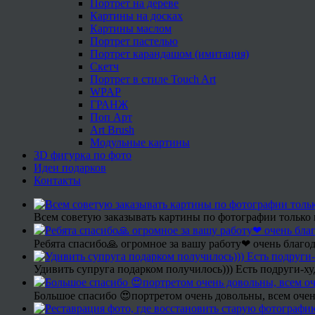
Портрет на дереве
Картины на досках
Картины маслом
Портрет пастелью
Портрет карандашом (имитация)
Скетч
Портрет в стиле Touch Art
WPAP
ГРАНЖ
Поп Арт
Art Brush
Модульные картины
3D фигурка по фото
Идеи подарков
Контакты
Всем советую заказывать картины по фотографии только 
Ребята спасибо🙏 огромное за вашу работу❤ очень благод
Удивить супруга подарком получилось))) Есть подруги-х
Большое спасибо 😍портретом очень довольны, всем очен