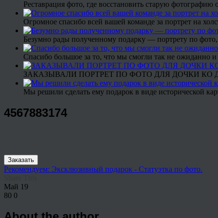
Реставрация фото, где восстановить старую фотографию 
Огромное спасибо всей вашей команде за портрет на холс
Безумно рады полученному подарку — портрету по фото,
Спасибо большое за то, что мы смогли так не ожиданно
ЗАКАЗЫВАЛИ ПОРТРЕТ ПО ФОТО ДЛЯ ДОЧКИ КО ДН
Мы решили сделать ему подарок в виде исторической кар
4567883174
Заказать
Рекомендуем: Эксклюзивный подарок - Статуэтка по фото.
Share This
Май
19
80
0
About the author