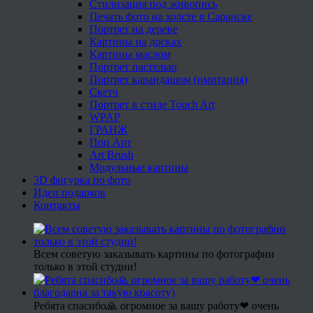
Стилизация под живопись
Печать фото на холсте в Саранске
Портрет на дереве
Картины на досках
Картины маслом
Портрет пастелью
Портрет карандашом (имитация)
Скетч
Портрет в стиле Touch Art
WPAP
ГРАНЖ
Поп Арт
Art Brush
Модульные картины
3D фигурка по фото
Идеи подарков
Контакты
Всем советую заказывать картины по фотографии
только в этой студии!
Ребята спасибо🙏 огромное за вашу работу❤ очень