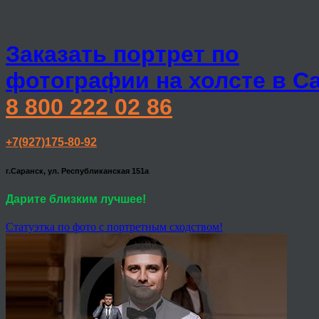
Заказать портрет по
фотографии на холсте в С
8 800 222 02 86
+7(927)175-80-92
г.Саранск, ул. Республиканская 151а
Дарите близким лучшее!
Статуэтка по фото с портретным сходством!