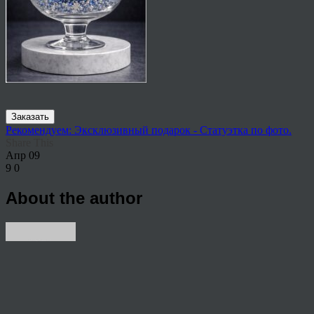
Заказать
Рекомендуем: Эксклюзивный подарок - Статуэтка по фото.
Share This
Апр
09
9
0
About the author
View all articles by rauffri