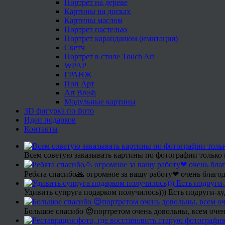
Портрет на дереве
Картины на досках
Картины маслом
Портрет пастелью
Портрет карандашом (имитация)
Скетч
Портрет в стиле Touch Art
WPAP
ГРАНЖ
Поп Арт
Art Brush
Модульные картины
3D фигурка по фото
Идеи подарков
Контакты
Всем советую заказывать картины по фотографии только 
Ребята спасибо🙏 огромное за вашу работу❤ очень благод
Удивить супруга подарком получилось))) Есть подруги-х
Большое спасибо 😍портретом очень довольны, всем очен