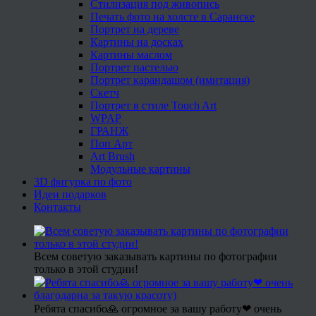
Стилизация под живопись
Печать фото на холсте в Саранске
Портрет на дереве
Картины на досках
Картины маслом
Портрет пастелью
Портрет карандашом (имитация)
Скетч
Портрет в стиле Touch Art
WPAP
ГРАНЖ
Поп Арт
Art Brush
Модульные картины
3D фигурка по фото
Идеи подарков
Контакты
Всем советую заказывать картины по фотографии
только в этой студии!
Ребята спасибо🙏 огромное за вашу работу❤ очень