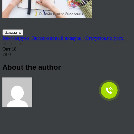
Заказать
Рекомендуем: Эксклюзивный подарок - Статуэтка по фото.
Share This
Окт
18
78
0
About the author
View all articles by rauffri
Post navigation