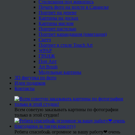
Стилизация под живопись
Печать фото на холсте в Саранске
Портрет на дереве
Картины на досках
Картины маслом
Портрет пастелью
Портрет карандашом (имитация)
Скетч
Портрет в стиле Touch Art
WPAP
ГРАНЖ
Поп Арт
Art Brush
Модульные картины
3D фигурка по фото
Идеи подарков
Контакты
Всем советую заказывать картины по фотографии
только в этой студии!
Ребята спасибо🙏 огромное за вашу работу❤ очень