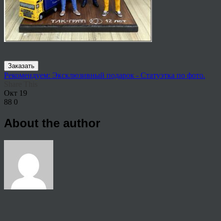
Заказать
Рекомендуем: Эксклюзивный подарок - Статуэтка по фото.
Share This
Окт
19
88
0
About the author
View all articles by rauffri