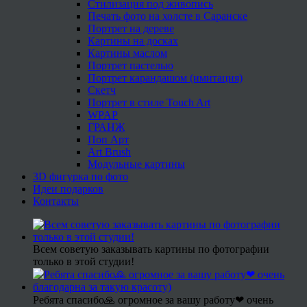
Стилизация под живопись
Печать фото на холсте в Саранске
Портрет на дереве
Картины на досках
Картины маслом
Портрет пастелью
Портрет карандашом (имитация)
Скетч
Портрет в стиле Touch Art
WPAP
ГРАНЖ
Поп Арт
Art Brush
Модульные картины
3D фигурка по фото
Идеи подарков
Контакты
Всем советую заказывать картины по фотографии
только в этой студии!
Ребята спасибо🙏 огромное за вашу работу❤ очень