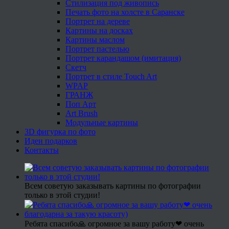
Стилизация под живопись
Печать фото на холсте в Саранске
Портрет на дереве
Картины на досках
Картины маслом
Портрет пастелью
Портрет карандашом (имитация)
Скетч
Портрет в стиле Touch Art
WPAP
ГРАНЖ
Поп Арт
Art Brush
Модульные картины
3D фигурка по фото
Идеи подарков
Контакты
Всем советую заказывать картины по фотографии
только в этой студии!
Ребята спасибо🙏 огромное за вашу работу❤ очень