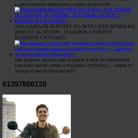
и оригинально порадовать наших родителей…
ЗАКАЗЫВАЛИ ПОРТРЕТ ПО ФОТО ДЛЯ ДОЧКИ КО
ДНЮ ЕЕ 18-ЛЕТИЯ!.. ПОДАРОК-СУПЕР!!!!
БОЛЬШОЕ СПАСИБО!
Мы решили сделать ему подарок в виде исторической
картины нашей семьи и подарить статуэтку — шарж от
дочери и мы не прогадали!!!
61397856138