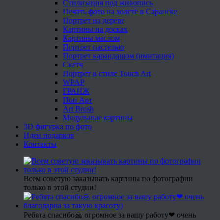
Стилизация под живопись
Печать фото на холсте в Саранске
Портрет на дереве
Картины на досках
Картины маслом
Портрет пастелью
Портрет карандашом (имитация)
Скетч
Портрет в стиле Touch Art
WPAP
ГРАНЖ
Поп Арт
Art Brush
Модульные картины
3D фигурка по фото
Идеи подарков
Контакты
Всем советую заказывать картины по фотографии
только в этой студии!
Ребята спасибо🙏 огромное за вашу работу❤ очень