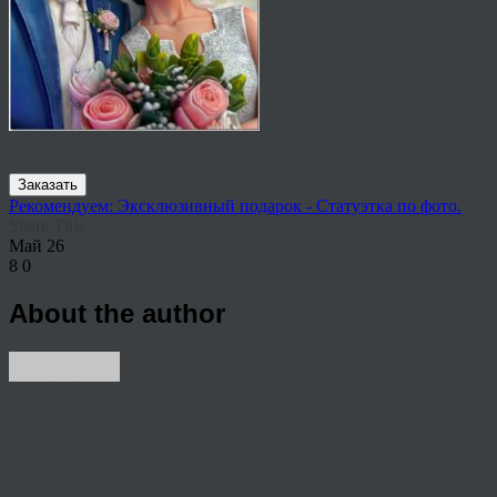
Заказать
Рекомендуем: Эксклюзивный подарок - Статуэтка по фото.
Share This
Май
26
8
0
About the author
View all articles by rauffri