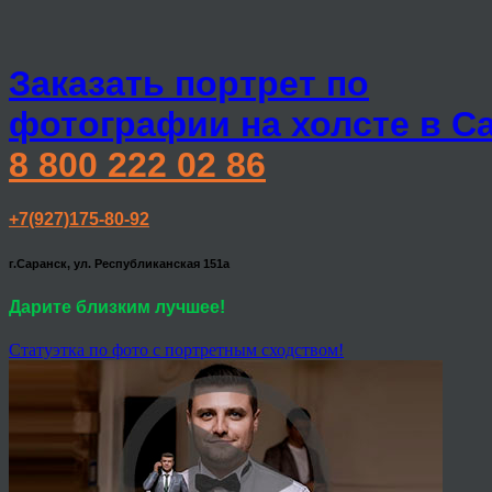
Заказать портрет по
фотографии на холсте в С
8 800 222 02 86
+7(927)175-80-92
г.Саранск, ул. Республиканская 151а
Дарите близким лучшее!
Статуэтка по фото с портретным сходством!