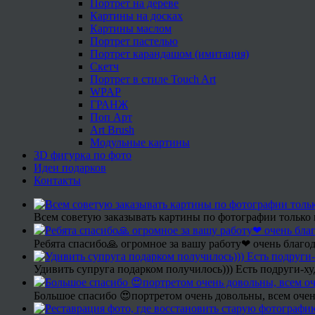
Портрет на дереве
Картины на досках
Картины маслом
Портрет пастелью
Портрет карандашом (имитация)
Скетч
Портрет в стиле Touch Art
WPAP
ГРАНЖ
Поп Арт
Art Brush
Модульные картины
3D фигурка по фото
Идеи подарков
Контакты
Всем советую заказывать картины по фотографии только 
Ребята спасибо🙏 огромное за вашу работу❤ очень благод
Удивить супруга подарком получилось))) Есть подруги-х
Большое спасибо 😍портретом очень довольны, всем очен