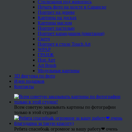
Стилизация под живопись
Печать фото на холсте в Саранске
Портрет на дереве
Картины на досках
Картины маслом
Портрет пастелью
Портрет карандашом (имитация)
Скетч
Портрет в стиле Touch Art
WPAP
ГРАНЖ
Поп Арт
Art Brush
Модульные картины
3D фигурка по фото
Идеи подарков
Контакты
Всем советую заказывать картины по фотографии
только в этой студии!
Ребята спасибо🙏 огромное за вашу работу❤ очень