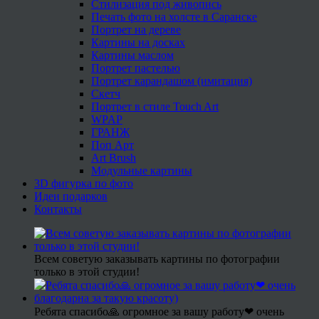
Стилизация под живопись
Печать фото на холсте в Саранске
Портрет на дереве
Картины на досках
Картины маслом
Портрет пастелью
Портрет карандашом (имитация)
Скетч
Портрет в стиле Touch Art
WPAP
ГРАНЖ
Поп Арт
Art Brush
Модульные картины
3D фигурка по фото
Идеи подарков
Контакты
Всем советую заказывать картины по фотографии
только в этой студии!
Ребята спасибо🙏 огромное за вашу работу❤ очень