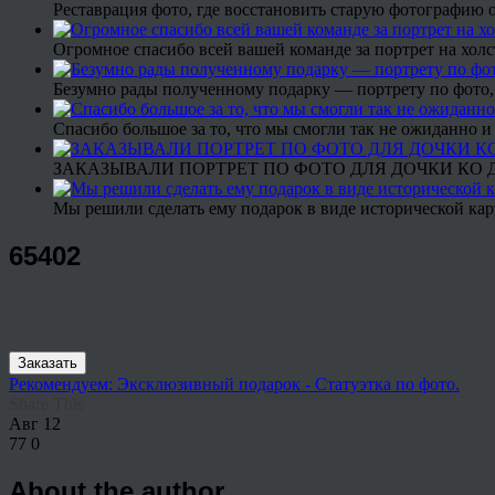
Реставрация фото, где восстановить старую фотографию 
Огромное спасибо всей вашей команде за портрет на холс
Безумно рады полученному подарку — портрету по фото,
Спасибо большое за то, что мы смогли так не ожиданно
ЗАКАЗЫВАЛИ ПОРТРЕТ ПО ФОТО ДЛЯ ДОЧКИ КО ДН
Мы решили сделать ему подарок в виде исторической кар
65402
Заказать
Рекомендуем: Эксклюзивный подарок - Статуэтка по фото.
Share This
Авг
12
77
0
About the author