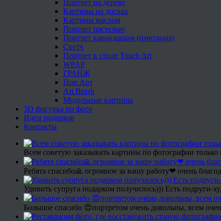
Портрет на дереве
Картины на досках
Картины маслом
Портрет пастелью
Портрет карандашом (имитация)
Скетч
Портрет в стиле Touch Art
WPAP
ГРАНЖ
Поп Арт
Art Brush
Модульные картины
3D фигурка по фото
Идеи подарков
Контакты
Всем советую заказывать картины по фотографии только 
Ребята спасибо🙏 огромное за вашу работу❤ очень благод
Удивить супруга подарком получилось))) Есть подруги-х
Большое спасибо 😍портретом очень довольны, всем очен