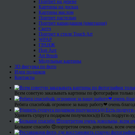
Портрет на дереве
Картины на досках
Картины маслом
Портрет пастелью
Портрет карандашом (имитация)
Скетч
Портрет в стиле Touch Art
WPAP
ГРАНЖ
Поп Арт
Art Brush
Модульные картины
3D фигурка по фото
Идеи подарков
Контакты
Всем советую заказывать картины по фотографии только 
Ребята спасибо🙏 огромное за вашу работу❤ очень благод
Удивить супруга подарком получилось))) Есть подруги-х
Большое спасибо 😍портретом очень довольны, всем очен