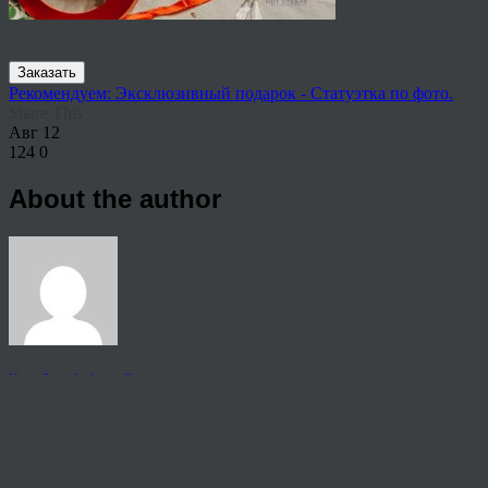
Заказать
Рекомендуем: Эксклюзивный подарок - Статуэтка по фото.
Share This
Авг
12
124
0
About the author
View all articles by rauffri
Post navigation
←
65405
© 2026 Copyright.