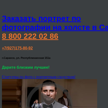
Заказать портрет по
фотографии на холсте в С
8 800 222 02 86
+7(927)175-80-92
г.Саранск, ул. Республиканская 151а
Дарите близким лучшее!
Статуэтка по фото с портретным сходством!