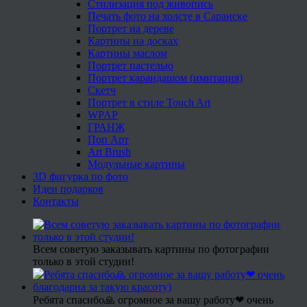
Стилизация под живопись
Печать фото на холсте в Саранске
Портрет на дереве
Картины на досках
Картины маслом
Портрет пастелью
Портрет карандашом (имитация)
Скетч
Портрет в стиле Touch Art
WPAP
ГРАНЖ
Поп Арт
Art Brush
Модульные картины
3D фигурка по фото
Идеи подарков
Контакты
Всем советую заказывать картины по фотографии
только в этой студии!
Ребята спасибо🙏 огромное за вашу работу❤ очень