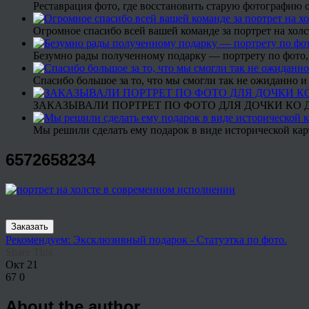
Реставрация фото, где восстановить старую фотографию 
Огромное спасибо всей вашей команде за портрет на холс
Безумно рады полученному подарку — портрету по фото,
Спасибо большое за то, что мы смогли так не ожиданно
ЗАКАЗЫВАЛИ ПОРТРЕТ ПО ФОТО ДЛЯ ДОЧКИ КО ДН
Мы решили сделать ему подарок в виде исторической кар
6572658234
Заказать
Рекомендуем: Эксклюзивный подарок - Статуэтка по фото.
Share This
Окт
21
67
0
About the author