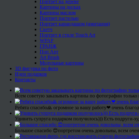
Портрет на дереве
Картины на досках
Картины маслом
Портрет пастелью
Портрет карандашом (имитация)
Скетч
Портрет в стиле Touch Art
WPAP
ГРАНЖ
Поп Арт
Art Brush
Модульные картины
3D фигурка по фото
Идеи подарков
Контакты
Всем советую заказывать картины по фотографии только 
Ребята спасибо🙏 огромное за вашу работу❤ очень благод
Удивить супруга подарком получилось))) Есть подруги-х
Большое спасибо 😍портретом очень довольны, всем очен