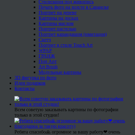
Стилизация под живопись
Печать фото на холсте в Саранске
Портрет на дереве
Картины на досках
Картины маслом
Портрет пастелью
Портрет карандашом (имитация)
Скетч
Портрет в стиле Touch Art
WPAP
ГРАНЖ
Поп Арт
Art Brush
Модульные картины
3D фигурка по фото
Идеи подарков
Контакты
Всем советую заказывать картины по фотографии
только в этой студии!
Ребята спасибо🙏 огромное за вашу работу❤ очень