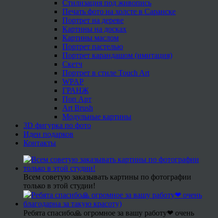
Стилизация под живопись
Печать фото на холсте в Саранске
Портрет на дереве
Картины на досках
Картины маслом
Портрет пастелью
Портрет карандашом (имитация)
Скетч
Портрет в стиле Touch Art
WPAP
ГРАНЖ
Поп Арт
Art Brush
Модульные картины
3D фигурка по фото
Идеи подарков
Контакты
Всем советую заказывать картины по фотографии
только в этой студии!
Ребята спасибо🙏 огромное за вашу работу❤ очень