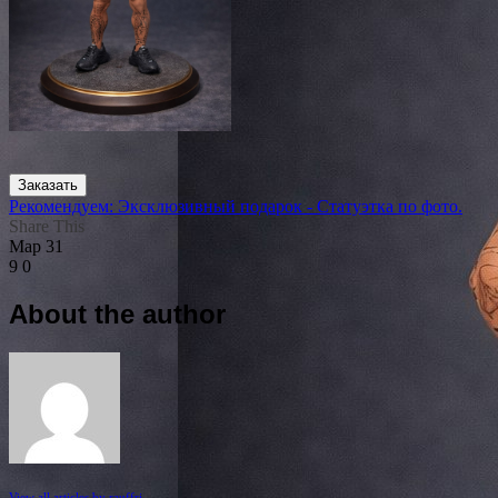
Заказать
Рекомендуем: Эксклюзивный подарок - Статуэтка по фото.
Share This
Мар
31
9
0
About the author
View all articles by rauffri