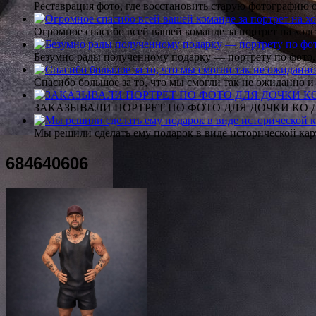
Реставрация фото, где восстановить старую фотографию 
Огромное спасибо всей вашей команде за портрет на холс
Безумно рады полученному подарку — портрету по фото,
Спасибо большое за то, что мы смогли так не ожиданно
ЗАКАЗЫВАЛИ ПОРТРЕТ ПО ФОТО ДЛЯ ДОЧКИ КО ДН
Мы решили сделать ему подарок в виде исторической кар
684640606