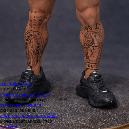
в этой студии!
арна за такую красоту)
удожники, оценили!
ь очень понравилось 😍😍