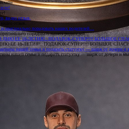
онлайн
те!
 видео отзыв.
 и оригинально порадовать наших родителей…
Ю ЕЕ 18-ЛЕТИЯ!.. ПОДАРОК-СУПЕР!!!! БОЛЬШОЕ СПАС
тины нашей семьи и подарить статуэтку — шарж от дочери и мы 