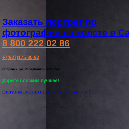
Заказать портрет по
фотографии на холсте в С
8 800 222 02 86
+7(927)175-80-92
г.Саранск, ул. Республиканская 151а
Дарите близким лучшее!
Статуэтка по фото с портретным сходством!