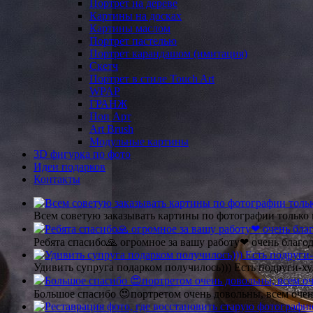
Портрет на дереве
Картины на досках
Картины маслом
Портрет пастелью
Портрет карандашом (имитация)
Скетч
Портрет в стиле Touch Art
WPAP
ГРАНЖ
Поп Арт
Art Brush
Модульные картины
3D фигурка по фото
Идеи подарков
Контакты
Всем советую заказывать картины по фотографии только 
Ребята спасибо🙏 огромное за вашу работу❤ очень благод
Удивить супруга подарком получилось))) Есть подруги-х
Большое спасибо 😍портретом очень довольны, всем очен