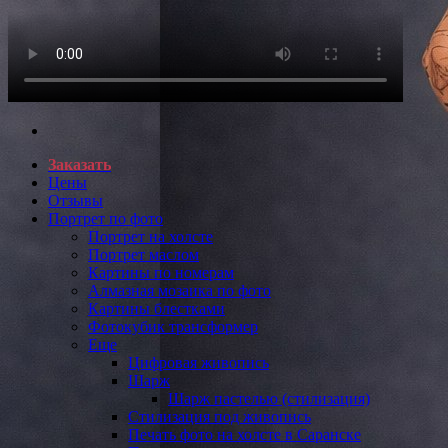
Заказать
Цены
Отзывы
Портрет по фото
Портрет на холсте
Портрет маслом
Картины по номерам
Алмазная мозаика по фото
Картины блестками
Фотокубик трансформер
Еще
Цифровая живопись
Шарж
Шарж пастелью (стилизация)
Стилизация под живопись
Печать фото на холсте в Саранске