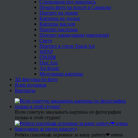
Стилизация под живопись
Печать фото на холсте в Саранске
Портрет на дереве
Картины на досках
Картины маслом
Портрет пастелью
Портрет карандашом (имитация)
Скетч
Портрет в стиле Touch Art
WPAP
ГРАНЖ
Поп Арт
Art Brush
Модульные картины
3D фигурка по фото
Идеи подарков
Контакты
Всем советую заказывать картины по фотографии
только в этой студии!
Ребята спасибо🙏 огромное за вашу работу❤ очень