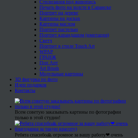
Стилизация под живопись
Печать фото на холсте в Саранске
Портрет на дереве
Картины на досках
Картины маслом
Портрет пастелью
Портрет карандашом (имитация)
Скетч
Портрет в стиле Touch Art
WPAP
ГРАНЖ
Поп Арт
Art Brush
Модульные картины
3D фигурка по фото
Идеи подарков
Контакты
Всем советую заказывать картины по фотографии
только в этой студии!
Ребята спасибо🙏 огромное за вашу работу❤ очень