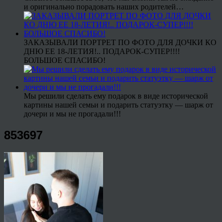
и оригинально порадовать наших родителей…
ЗАКАЗЫВАЛИ ПОРТРЕТ ПО ФОТО ДЛЯ ДОЧКИ КО
ДНЮ ЕЕ 18-ЛЕТИЯ!.. ПОДАРОК-СУПЕР!!!!
БОЛЬШОЕ СПАСИБО!
Мы решили сделать ему подарок в виде исторической
картины нашей семьи и подарить статуэтку — шарж от
дочери и мы не прогадали!!!
853697