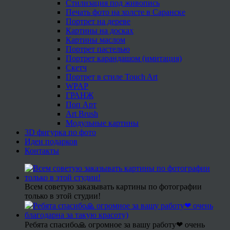
Стилизация под живопись
Печать фото на холсте в Саранске
Портрет на дереве
Картины на досках
Картины маслом
Портрет пастелью
Портрет карандашом (имитация)
Скетч
Портрет в стиле Touch Art
WPAP
ГРАНЖ
Поп Арт
Art Brush
Модульные картины
3D фигурка по фото
Идеи подарков
Контакты
Всем советую заказывать картины по фотографии
только в этой студии!
Ребята спасибо🙏 огромное за вашу работу❤ очень