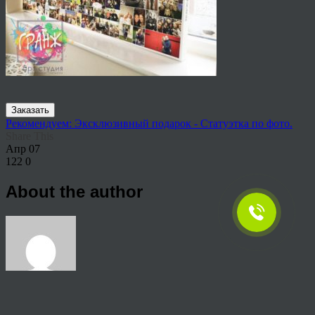
Заказать
Рекомендуем: Эксклюзивный подарок - Статуэтка по фото.
Share This
Апр
07
122
0
About the author
View all articles by rauffri