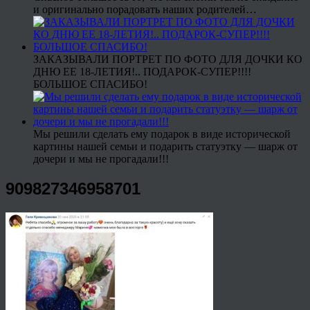
и оригинально порадовать наших родителей…
ЗАКАЗЫВАЛИ ПОРТРЕТ ПО ФОТО ДЛЯ ДОЧКИ КО
ДНЮ ЕЕ 18-ЛЕТИЯ!.. ПОДАРОК-СУПЕР!!!!
БОЛЬШОЕ СПАСИБО!
Мы решили сделать ему подарок в виде исторической
картины нашей семьи и подарить статуэтку — шарж от
дочери и мы не прогадали!!!
909827346958701