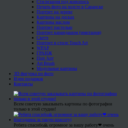
Стилизация под живопись
Печать фото на холсте в Саранске
Портрет на дереве
Картины на досках
Картины маслом
Портрет пастелью
Портрет карандашом (имитация)
Скетч
Портрет в стиле Touch Art
WPAP
ГРАНЖ
Поп Арт
Art Brush
Модульные картины
3D фигурка по фото
Идеи подарков
Контакты
Всем советую заказывать картины по фотографии
только в этой студии!
Ребята спасибо🙏 огромное за вашу работу❤ очень