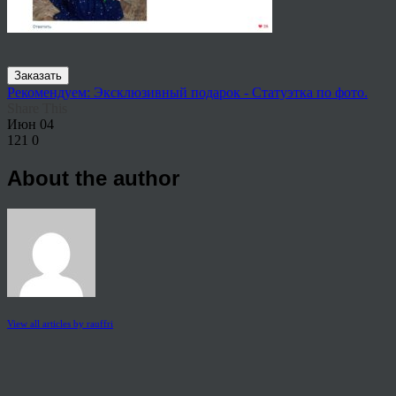
Заказать
Рекомендуем: Эксклюзивный подарок - Статуэтка по фото.
Share This
Июн
04
121
0
About the author
View all articles by rauffri
Post navigation
←
909827346958701