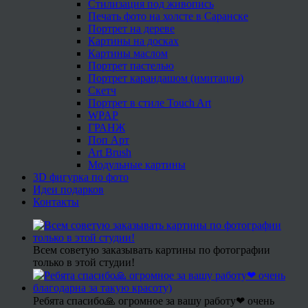
Стилизация под живопись
Печать фото на холсте в Саранске
Портрет на дереве
Картины на досках
Картины маслом
Портрет пастелью
Портрет карандашом (имитация)
Скетч
Портрет в стиле Touch Art
WPAP
ГРАНЖ
Поп Арт
Art Brush
Модульные картины
3D фигурка по фото
Идеи подарков
Контакты
Всем советую заказывать картины по фотографии
только в этой студии!
Ребята спасибо🙏 огромное за вашу работу❤ очень