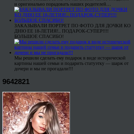
и оригинально порадовать наших родителей…
ЗАКАЗЫВАЛИ ПОРТРЕТ ПО ФОТО ДЛЯ ДОЧКИ КО
ДНЮ ЕЕ 18-ЛЕТИЯ!.. ПОДАРОК-СУПЕР!!!!
БОЛЬШОЕ СПАСИБО!
Мы решили сделать ему подарок в виде исторической
картины нашей семьи и подарить статуэтку — шарж от
дочери и мы не прогадали!!!
9642821