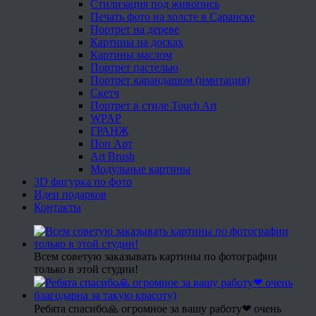
Стилизация под живопись
Печать фото на холсте в Саранске
Портрет на дереве
Картины на досках
Картины маслом
Портрет пастелью
Портрет карандашом (имитация)
Скетч
Портрет в стиле Touch Art
WPAP
ГРАНЖ
Поп Арт
Art Brush
Модульные картины
3D фигурка по фото
Идеи подарков
Контакты
Всем советую заказывать картины по фотографии
только в этой студии!
Ребята спасибо🙏 огромное за вашу работу❤ очень