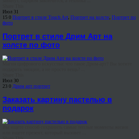
завянут, парфюм закончится, а техника ...
Share This
Июл
31
15
0
Портрет в стиле Touch Art
,
Портрет на холсте
,
Портрет по
фото
Портрет в стиле Дрим Арт на
холсте по фото
Магия цифрового искусства: что такое Дрим-арт? Вы хотите
подарить эмоции, а не просто вещь? ...
Share This
Июл
30
23
0
Дрим арт портрет
Заказать картину пастелью в
подарок
Вы ищете способ сохранить самые теплые моменты жизни
или ищете презент, который вызовет ...
Share This