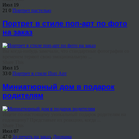
Июл
19
21
0
Портрет пастелью
Портрет в стиле поп-арт по фото
на заказ
Вы когда-нибудь замечали, что стандартные фотографии со
временем теряют свою эмоциональную ...
Share This
Июл
15
33
0
Портрет в стиле Поп Арт
Миниатюрный дом в подарок
родителям
Ищете по-настоящему уникальный подарок родителям на
годовщину? Представьте их реакцию, когда ...
Share This
Июл
07
47
0
3д печать на заказ
,
Диорама