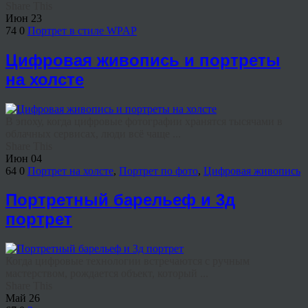
Share This
Июн
23
74
0
Портрет в стиле WPAP
Цифровая живопись и портреты
на холсте
В эпоху, когда цифровые фотографии хранятся тысячами в
облачных сервисах, люди всё чаще ...
Share This
Июн
04
64
0
Портрет на холсте
,
Портрет по фото
,
Цифровая живопись
Портретный барельеф и 3д
портрет
Когда цифровые технологии встречаются с ручным
мастерством, рождается объект, который ...
Share This
Май
26