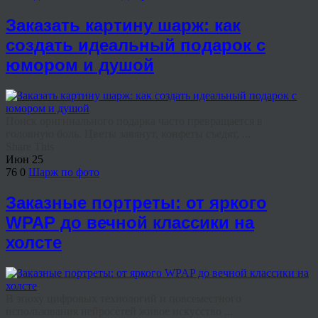
Заказать картину шарж: как
создать идеальный подарок с
юмором и душой
Поиск оригинального подарка часто превращается в
головную боль. Цветы завянут, конфеты съедят, ...
Share This
Июн
25
76
0
Шарж по фото
Заказные портреты: от яркого
WPAP до вечной классики на
холсте
В эпоху цифровых технологий и повсеместного
использования нейросетей живое искусство ...