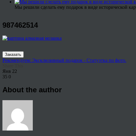
Мы решили сделать ему подарок в виде исторической кар
987462514
Заказать
Рекомендуем: Эксклюзивный подарок - Статуэтка по фото.
Share This
Янв
22
35
0
About the author