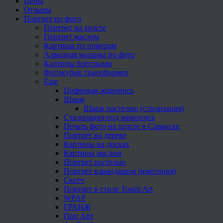
Цены
Отзывы
Портрет по фото
Портрет на холсте
Портрет маслом
Картины по номерам
Алмазная мозаика по фото
Картины блестками
Фотокубик трансформер
Еще
Цифровая живопись
Шарж
Шарж пастелью (стилизация)
Стилизация под живопись
Печать фото на холсте в Саранске
Портрет на дереве
Картины на досках
Картины маслом
Портрет пастелью
Портрет карандашом (имитация)
Скетч
Портрет в стиле Touch Art
WPAP
ГРАНЖ
Поп Арт