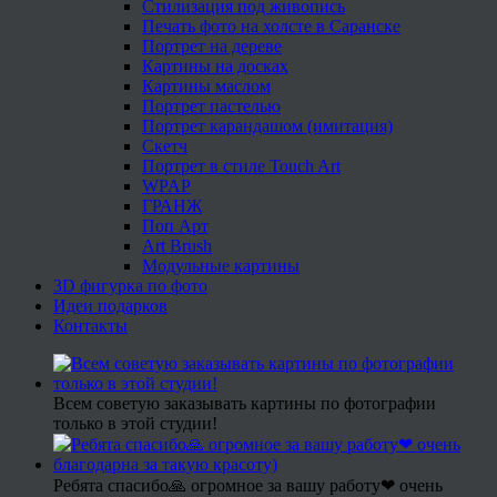
Стилизация под живопись
Печать фото на холсте в Саранске
Портрет на дереве
Картины на досках
Картины маслом
Портрет пастелью
Портрет карандашом (имитация)
Скетч
Портрет в стиле Touch Art
WPAP
ГРАНЖ
Поп Арт
Art Brush
Модульные картины
3D фигурка по фото
Идеи подарков
Контакты
Всем советую заказывать картины по фотографии
только в этой студии!
Ребята спасибо🙏 огромное за вашу работу❤ очень