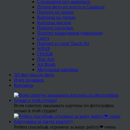
Стилизация под живопись
Печать фото на холсте в Саранске
Портрет на дереве
Картины на досках
Картины маслом
Портрет пастелью
Портрет карандашом (имитация)
Скетч
Портрет в стиле Touch Art
WPAP
ГРАНЖ
Поп Арт
Art Brush
Модульные картины
3D фигурка по фото
Идеи подарков
Контакты
Всем советую заказывать картины по фотографии
только в этой студии!
Ребята спасибо🙏 огромное за вашу работу❤ очень