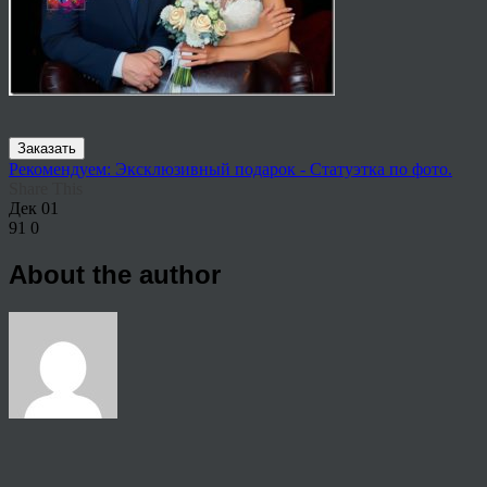
Заказать
Рекомендуем: Эксклюзивный подарок - Статуэтка по фото.
Share This
Дек
01
91
0
About the author
View all articles by anton