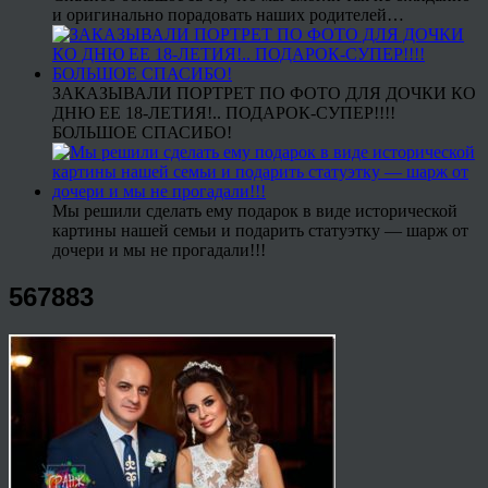
и оригинально порадовать наших родителей…
ЗАКАЗЫВАЛИ ПОРТРЕТ ПО ФОТО ДЛЯ ДОЧКИ КО
ДНЮ ЕЕ 18-ЛЕТИЯ!.. ПОДАРОК-СУПЕР!!!!
БОЛЬШОЕ СПАСИБО!
Мы решили сделать ему подарок в виде исторической
картины нашей семьи и подарить статуэтку — шарж от
дочери и мы не прогадали!!!
567883