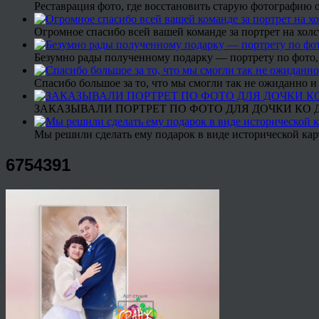
Реставрация фото, где восстановить старую фотографию 
Огромное спасибо всей вашей команде за портрет на холс
Безумно рады полученному подарку — портрету по фото,
Спасибо большое за то, что мы смогли так не ожиданно
ЗАКАЗЫВАЛИ ПОРТРЕТ ПО ФОТО ДЛЯ ДОЧКИ КО ДН
Мы решили сделать ему подарок в виде исторической кар
6754391