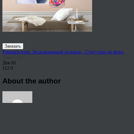
Заказать
Рекомендуем: Эксклюзивный подарок - Статуэтка по фото.
Share This
Дек
01
112
0
About the author
View all articles by anton