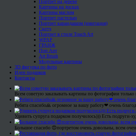
Портрет на дереве
Картины на досках
Картины маслом
Портрет пастелью
Портрет карандашом (имитация)
Скетч
Портрет в стиле Touch Art
WPAP
ГРАНЖ
Поп Арт
Art Brush
Модульные картины
3D фигурка по фото
Идеи подарков
Контакты
Всем советую заказывать картины по фотографии только 
Ребята спасибо🙏 огромное за вашу работу❤ очень благод
Удивить супруга подарком получилось))) Есть подруги-х
Большое спасибо 😍портретом очень довольны, всем очен