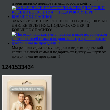
и оригинально порадовать наших родителей…
ЗАКАЗЫВАЛИ ПОРТРЕТ ПО ФОТО ДЛЯ ДОЧКИ КО
ДНЮ ЕЕ 18-ЛЕТИЯ!.. ПОДАРОК-СУПЕР!!!!
БОЛЬШОЕ СПАСИБО!
Мы решили сделать ему подарок в виде исторической
картины нашей семьи и подарить статуэтку — шарж от
дочери и мы не прогадали!!!
1241533434