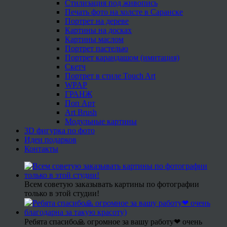
Стилизация под живопись
Печать фото на холсте в Саранске
Портрет на дереве
Картины на досках
Картины маслом
Портрет пастелью
Портрет карандашом (имитация)
Скетч
Портрет в стиле Touch Art
WPAP
ГРАНЖ
Поп Арт
Art Brush
Модульные картины
3D фигурка по фото
Идеи подарков
Контакты
Всем советую заказывать картины по фотографии
только в этой студии!
Ребята спасибо🙏 огромное за вашу работу❤ очень