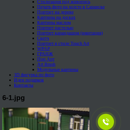
Стилизация под живопись
Печать фото на холсте в Саранске
Портрет на дереве
Картины на досках
Картины маслом
Портрет пастелью
Портрет карандашом (имитация)
Скетч
Портрет в стиле Touch Art
WPAP
ГРАНЖ
Поп Арт
Art Brush
Модульные картины
3D фигурка по фото
Идеи подарков
Контакты
6-1.jpg