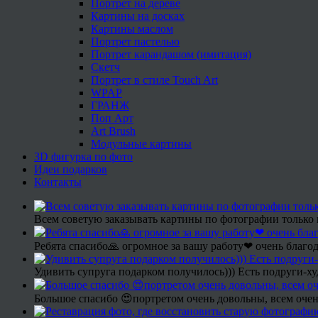
Портрет на дереве
Картины на досках
Картины маслом
Портрет пастелью
Портрет карандашом (имитация)
Скетч
Портрет в стиле Touch Art
WPAP
ГРАНЖ
Поп Арт
Art Brush
Модульные картины
3D фигурка по фото
Идеи подарков
Контакты
Всем советую заказывать картины по фотографии только 
Ребята спасибо🙏 огромное за вашу работу❤ очень благод
Удивить супруга подарком получилось))) Есть подруги-х
Большое спасибо 😍портретом очень довольны, всем очен