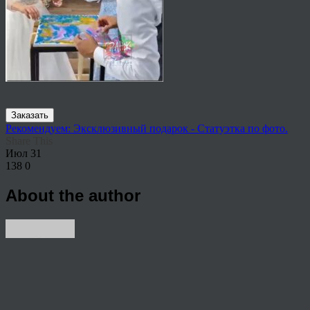
Заказать
Рекомендуем: Эксклюзивный подарок - Статуэтка по фото.
Share This
Июл
31
138
0
About the author
View all articles by anton