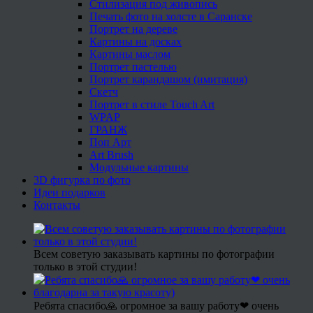
Стилизация под живопись
Печать фото на холсте в Саранске
Портрет на дереве
Картины на досках
Картины маслом
Портрет пастелью
Портрет карандашом (имитация)
Скетч
Портрет в стиле Touch Art
WPAP
ГРАНЖ
Поп Арт
Art Brush
Модульные картины
3D фигурка по фото
Идеи подарков
Контакты
Всем советую заказывать картины по фотографии
только в этой студии!
Ребята спасибо🙏 огромное за вашу работу❤ очень