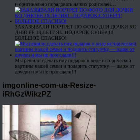
и оригинально порадовать наших родителей…
ЗАКАЗЫВАЛИ ПОРТРЕТ ПО ФОТО ДЛЯ ДОЧКИ КО
ДНЮ ЕЕ 18-ЛЕТИЯ!.. ПОДАРОК-СУПЕР!!!!
БОЛЬШОЕ СПАСИБО!
Мы решили сделать ему подарок в виде исторической
картины нашей семьи и подарить статуэтку — шарж от
дочери и мы не прогадали!!!
imgonline-com-ua-Resize-
iRhGzWikzPZ