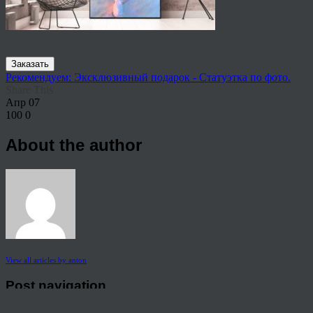
Заказать
Рекомендуем: Эксклюзивный подарок - Статуэтка по фото.
Share This
Апр
07
100
0
About the author
View all articles by anton
Post navigation
←
Где заказать портрет по фото на холсте в Саранске?