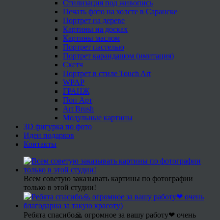
Стилизация под живопись
Печать фото на холсте в Саранске
Портрет на дереве
Картины на досках
Картины маслом
Портрет пастелью
Портрет карандашом (имитация)
Скетч
Портрет в стиле Touch Art
WPAP
ГРАНЖ
Поп Арт
Art Brush
Модульные картины
3D фигурка по фото
Идеи подарков
Контакты
Всем советую заказывать картины по фотографии
только в этой студии!
Ребята спасибо🙏 огромное за вашу работу❤ очень