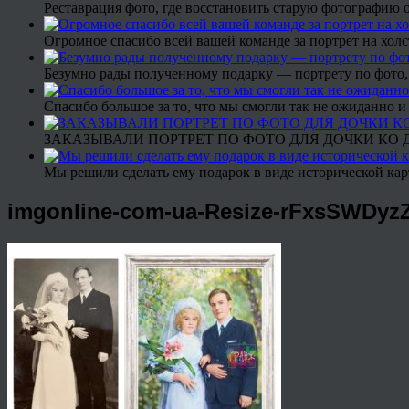
Реставрация фото, где восстановить старую фотографию 
Огромное спасибо всей вашей команде за портрет на холс
Безумно рады полученному подарку — портрету по фото,
Спасибо большое за то, что мы смогли так не ожиданно
ЗАКАЗЫВАЛИ ПОРТРЕТ ПО ФОТО ДЛЯ ДОЧКИ КО ДН
Мы решили сделать ему подарок в виде исторической кар
imgonline-com-ua-Resize-rFxsSWDy