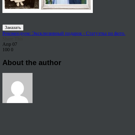
Заказать
Рекомендуем: Эксклюзивный подарок - Статуэтка по фото.
Share This
Апр
07
100
0
About the author
View all articles by anton
Post navigation
←
Портрет по фото на годовщину свадьбы