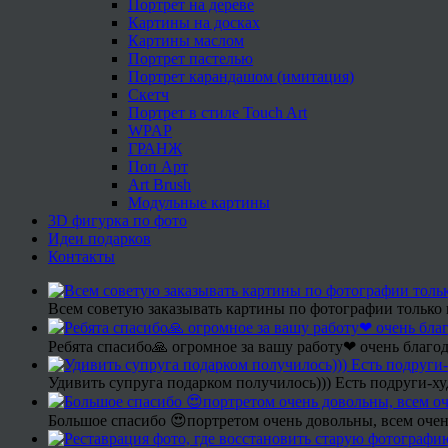
Портрет на дереве
Картины на досках
Картины маслом
Портрет пастелью
Портрет карандашом (имитация)
Скетч
Портрет в стиле Touch Art
WPAP
ГРАНЖ
Поп Арт
Art Brush
Модульные картины
3D фигурка по фото
Идеи подарков
Контакты
Всем советую заказывать картины по фотографии только 
Ребята спасибо🙏 огромное за вашу работу❤ очень благод
Удивить супруга подарком получилось))) Есть подруги-х
Большое спасибо 😍портретом очень довольны, всем очен