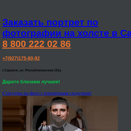
Заказать портрет по
фотографии на холсте в С
8 800 222 02 86
+7(927)175-80-92
г.Саранск, ул. Республиканская 151а
Дарите близким лучшее!
Статуэтка по фото с портретным сходством!