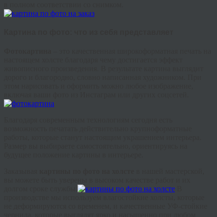
в полном соответствии со снимком.
Картина по фото: что из себя представляет
Фотокартина
– это качественная широкоформатная печать на
настоящем холсте благодаря чему достигается эффект
живописного произведения. В результате картина выглядит
дорого и благородно, словно написанная художником. При
этом нарисовать и оформить можно любое изображение,
включая ваши фото из Инстаграм или других соцсетей.
Благодаря современным технологиям сегодня есть
возможность печатать действительно крупноформатные
работы, которые станут настоящим украшением интерьера.
Размер вы выбираете самостоятельно, ориентируясь на
будущее положение картины в интерьере.
Заказывая
картины по фото на холсте
в нашей мастерской,
вы можете быть уверены в высоком качестве работ и их
долгом сроке службы.
В
производстве мы используем влагостойкие холсты, которые
не деформируются со временем, и качественные УФ-стойкие
чернила, которые выглядят ярко и насыщенно при любом