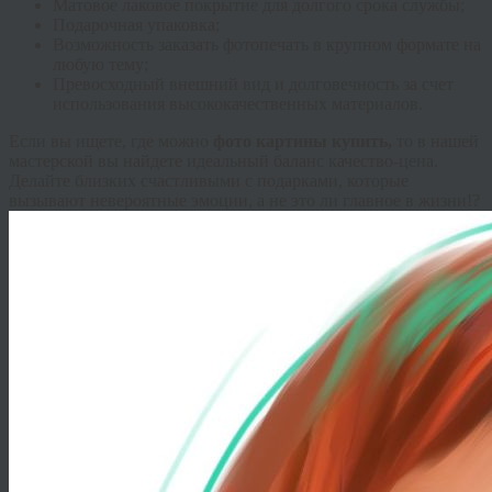
Матовое лаковое покрытие для долгого срока службы;
Подарочная упаковка;
Возможность заказать фотопечать в крупном формате на
любую тему;
Превосходный внешний вид и долговечность за счет
использования высококачественных материалов.
Если вы ищете, где можно
фото картины купить,
то в нашей
мастерской вы найдете идеальный баланс качество-цена.
Делайте близких счастливыми с подарками, которые
вызывают невероятные эмоции, а не это ли главное в жизни!?