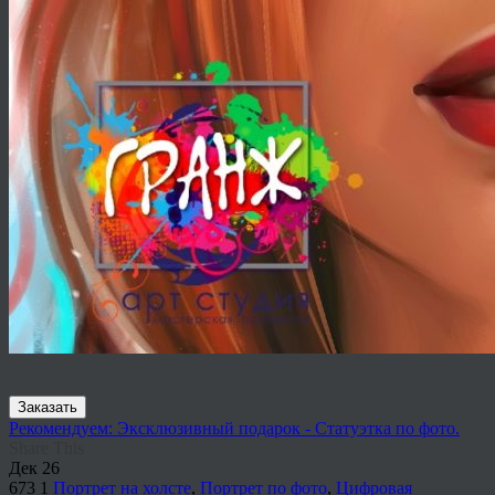
Заказать
Рекомендуем: Эксклюзивный подарок - Статуэтка по фото.
Share This
Дек
26
673
1
Портрет на холсте
,
Портрет по фото
,
Цифровая