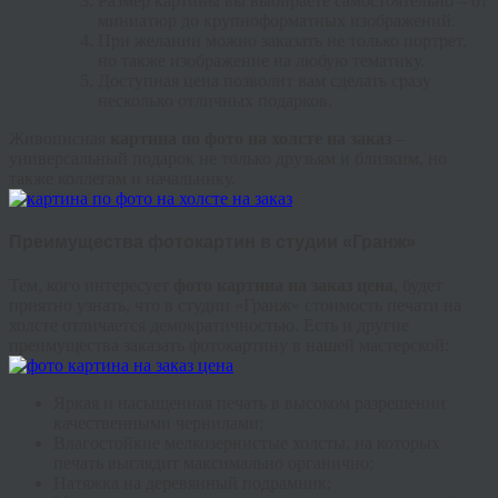
Размер картины вы выбираете самостоятельно – от
миниатюр до крупноформатных изображений.
При желании можно заказать не только портрет,
но также изображение на любую тематику.
Доступная цена позволит вам сделать сразу
несколько отличных подарков.
Живописная
картина по фото на холсте на заказ
–
универсальный подарок не только друзьям и близким, но
также коллегам и начальнику.
Преимущества фотокартин в студии «Гранж»
Тем, кого интересует
фото картина на заказ цена
, будет
приятно узнать, что в студии «Гранж» стоимость печати на
холсте отличается демократичностью. Есть и другие
преимущества заказать фотокартину в нашей мастерской:
Яркая и насыщенная печать в высоком разрешении
качественными чернилами;
Влагостойкие мелкозернистые холсты, на которых
печать выглядит максимально органично;
Натяжка на деревянный подрамник;