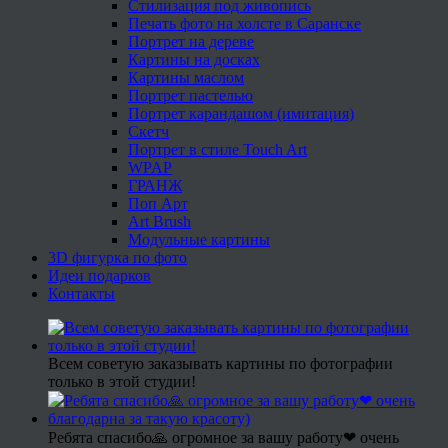
Стилизация под живопись
Печать фото на холсте в Саранске
Портрет на дереве
Картины на досках
Картины маслом
Портрет пастелью
Портрет карандашом (имитация)
Скетч
Портрет в стиле Touch Art
WPAP
ГРАНЖ
Поп Арт
Art Brush
Модульные картины
3D фигурка по фото
Идеи подарков
Контакты
Всем советую заказывать картины по фотографии
только в этой студии!
Ребята спасибо🙏 огромное за вашу работу❤ очень