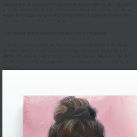
освещении, а также не подвержены выцветанию, выгоранию
и перепадам температур. При этом цена изделия значительно
ниже, чем заказ живописного портрета, а конечный результат
выглядит так же впечатляюще.
Причины заказать фотокартину в подарок
Если вы до сих пор не выбрали подарки друзьям и близким к
праздникам, то мы рекомендуем вам
заказать картину по
фото,
которая вызовет море положительных эмоций у ваших
близких. Почему мы уверены, что фотокартина – отличный
подарок?