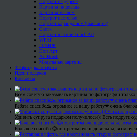
Портрет на дереве
Картины на досках
Картины маслом
Портрет пастелью
Портрет карандашом (имитация)
Скетч
Портрет в стиле Touch Art
WPAP
ГРАНЖ
Поп Арт
Art Brush
Модульные картины
3D фигурка по фото
Идеи подарков
Контакты
Всем советую заказывать картины по фотографии только 
Ребята спасибо🙏 огромное за вашу работу❤ очень благод
Удивить супруга подарком получилось))) Есть подруги-х
Большое спасибо 😍портретом очень довольны, всем очен