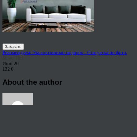
Заказать
Рекомендуем: Эксклюзивный подарок - Статуэтка по фото.
Share This
Июн
20
132
0
About the author
View all articles by anton