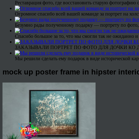
Реставрация фото, где восстановить старую фотографию 
Огромное спасибо всей вашей команде за портрет на холс
Безумно рады полученному подарку — портрету по фото,
Спасибо большое за то, что мы смогли так не ожиданно
ЗАКАЗЫВАЛИ ПОРТРЕТ ПО ФОТО ДЛЯ ДОЧКИ КО ДН
Мы решили сделать ему подарок в виде исторической кар
mock up poster frame in hipster inter