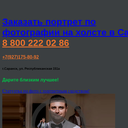
Заказать портрет по
фотографии на холсте в С
8 800 222 02 86
+7(927)175-80-92
г.Саранск, ул. Республиканская 151а
Дарите близким лучшее!
Статуэтка по фото с портретным сходством!