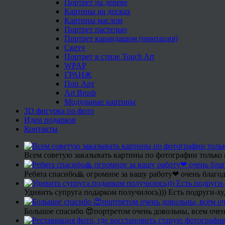
Портрет на дереве
Картины на досках
Картины маслом
Портрет пастелью
Портрет карандашом (имитация)
Скетч
Портрет в стиле Touch Art
WPAP
ГРАНЖ
Поп Арт
Art Brush
Модульные картины
3D фигурка по фото
Идеи подарков
Контакты
Всем советую заказывать картины по фотографии только 
Ребята спасибо🙏 огромное за вашу работу❤ очень благод
Удивить супруга подарком получилось))) Есть подруги-х
Большое спасибо 😍портретом очень довольны, всем очен