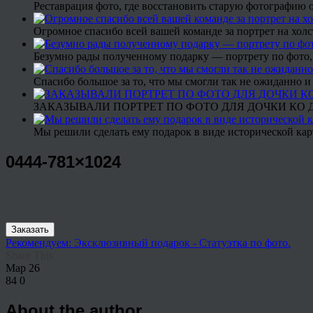
Реставрация фото, где восстановить старую фотографию 
Огромное спасибо всей вашей команде за портрет на холс
Безумно рады полученному подарку — портрету по фото,
Спасибо большое за то, что мы смогли так не ожиданно
ЗАКАЗЫВАЛИ ПОРТРЕТ ПО ФОТО ДЛЯ ДОЧКИ КО ДН
Мы решили сделать ему подарок в виде исторической кар
0444-781×1024
Заказать
Рекомендуем: Эксклюзивный подарок - Статуэтка по фото.
Share This
Мар
26
84
0
About the author