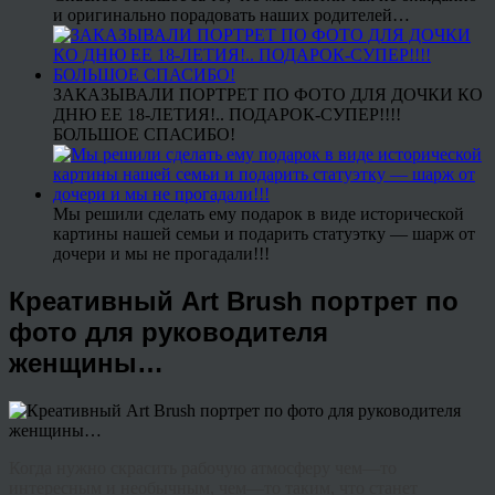
и оригинально порадовать наших родителей…
ЗАКАЗЫВАЛИ ПОРТРЕТ ПО ФОТО ДЛЯ ДОЧКИ КО
ДНЮ ЕЕ 18-ЛЕТИЯ!.. ПОДАРОК-СУПЕР!!!!
БОЛЬШОЕ СПАСИБО!
Мы решили сделать ему подарок в виде исторической
картины нашей семьи и подарить статуэтку — шарж от
дочери и мы не прогадали!!!
Креативный Art Brush портрет по
фото для руководителя
женщины…
Когда
нужно
скрасить
рабочую
атмосферу
чем
—
то
интересным
и
необычным
,
чем
—
то
таким
,
что
станет