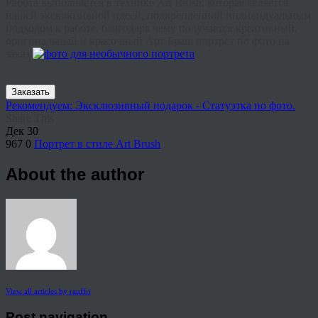
Работа
выполняется
в
технике
A
rt
B
rush
,
которая
является
нашей
эксклюзивной
идеей
,
подкрепленной
индивидуальным
подходом
к
работе
,
благодаря
чему
получается
креативный
,
оригинальный
и
красочный
А
рт
Б
раш
портрет
по
фото
на
заказ
.
Заказать
Рекомендуем: Эксклюзивный подарок - Статуэтка по фото.
Share This
Дек
30
967
0
Портрет в стиле Art Brush
About the author
View all articles by rauffri
Post navigation