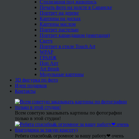
Стилизация под живопись
Печать фото на холсте в Саранске
Портрет на дереве
Картины на досках
Картины маслом
Портрет пастелью
Портрет карандашом (имитация)
Скетч
Портрет в стиле Touch Art
WPAP
ГРАНЖ
Поп Арт
Art Brush
Модульные картины
3D фигурка по фото
Идеи подарков
Контакты
Всем советую заказывать картины по фотографии
только в этой студии!
Ребята спасибо🙏 огромное за вашу работу❤ очень