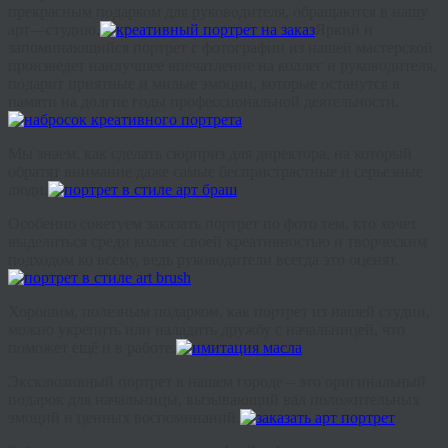
прекрасным
подарком
для
руководителя
,
обращаются
в
нашу
арт
—
студию
.
Яркий
и
запоминающийся
портрет
с
фотографии
из
нашей
мастерской
произведет
наилучшее
впечатление
на
коллег
и
руководителя
,
подарит
приятные
и
милые
эмоции
,
которые
останутся
в
памяти
на
долгие
годы
профессиональной
деятельности
.
Мы
знаем
,
как
сделать
сюрприз
для
директора
,
на
который
обратят
внимание
даже
самые
беспристрастные
и
серьезные
люди
.
Особенно
советуем
заказать
портрет
по
фото
тем
,
кто
хочет
выделиться
среди
коллег
своей
креативностью
и
творческим
подходом
ко
всему
,
ведь
руководители
всегда
это
оценят
.
Хорошим
,
полезным
подарком
,
как
портрет
из
нашей
студии
,
можно
укрепить
или
наладить
дружбу
с
начальницей
,
что
поможет
ещё
и
в
работе
.
Эксклюзивный
портрет
в
нашем городе –
это
оригинальный
подарок
для
начальницы
,
вызывающий
вал
положительных
эмоций
и
ценных
воспоминаний
.