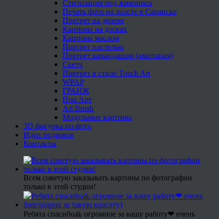
Стилизация под живопись
Печать фото на холсте в Саранске
Портрет на дереве
Картины на досках
Картины маслом
Портрет пастелью
Портрет карандашом (имитация)
Скетч
Портрет в стиле Touch Art
WPAP
ГРАНЖ
Поп Арт
Art Brush
Модульные картины
3D фигурка по фото
Идеи подарков
Контакты
Всем советую заказывать картины по фотографии
только в этой студии!
Ребята спасибо🙏 огромное за вашу работу❤ очень