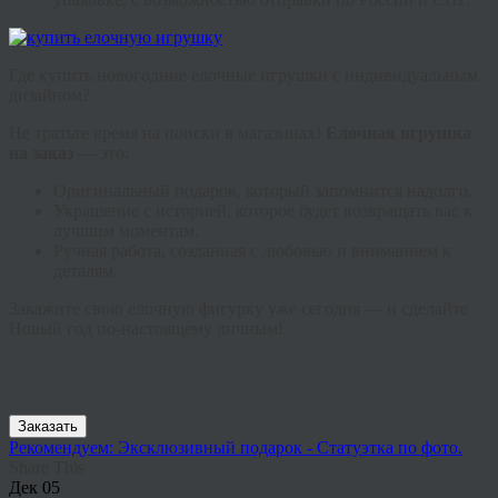
Где купить новогодние елочные игрушки с индивидуальным
дизайном?
Не тратьте время на поиски в магазинах!
Елочная игрушка
на заказ
— это:
Оригинальный подарок, который запомнится надолго.
Украшение с историей, которое будет возвращать вас к
лучшим моментам.
Ручная работа, созданная с любовью и вниманием к
деталям.
Закажите свою елочную фигурку уже сегодня — и сделайте
Новый год по-настоящему личным!
Заказать
Рекомендуем: Эксклюзивный подарок - Статуэтка по фото.
Share This
Дек
05