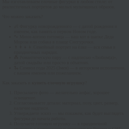
Мы изготавливаем елочные фигурки в любом стиле: от
реалистичных портретов до милых мультяшных образов.
Что можно заказать?
👶 Фигурку новорожденного — с датой рождения и
именем, как память о первом Новом годе.
🐾 Мини-копию питомца — ваш кот в шапке Деда
Мороза или собака в плаще Снегурочки.
👨‍👩‍👧‍👦 Семейный портрет на ёлке — вся семья в
праздничных нарядах.
💑 Романтическую пару — с надписью «Любим(а)»,
датой свадьбы или просто в объятиях.
🐍 Символ года 2025 (Змея) — в авторском исполнении,
с вашим именем или пожеланием.
Как заказать и
купить елочную игрушку
?
Присылаете фото — желательно анфас, хорошее
освещение.
Согласовываете детали: материал, позу, цвет, размер,
наличие надписи.
Утверждаете эскиз — мы покажем, как будет выглядеть
фигурка до начала работы.
Получаете готовую игрушку — в праздничной
упаковке, с возможностью отправки по России и СНГ.