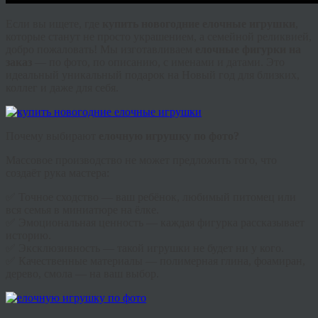
Если вы ищете, где
купить новогодние елочные игрушки
,
которые станут не просто украшением, а семейной реликвией,
добро пожаловать! Мы изготавливаем
елочные фигурки на
заказ
— по фото, по описанию, с именами и датами. Это
идеальный уникальный подарок на Новый год для близких,
коллег и даже для себя.
Почему выбирают
елочную игрушку по фото?
Массовое производство не может предложить того, что
создаёт рука мастера:
✅ Точное сходство — ваш ребёнок, любимый питомец или
вся семья в миниатюре на ёлке.
✅ Эмоциональная ценность — каждая фигурка рассказывает
историю.
✅ Эксклюзивность — такой игрушки не будет ни у кого.
✅ Качественные материалы — полимерная глина, фоамиран,
дерево, смола — на ваш выбор.