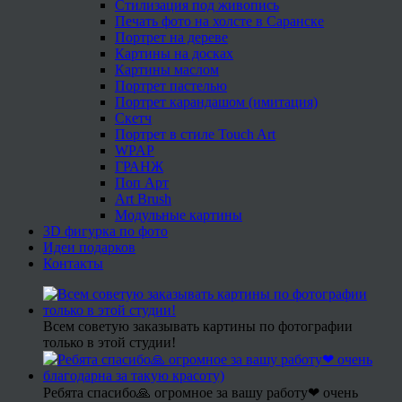
Стилизация под живопись
Печать фото на холсте в Саранске
Портрет на дереве
Картины на досках
Картины маслом
Портрет пастелью
Портрет карандашом (имитация)
Скетч
Портрет в стиле Touch Art
WPAP
ГРАНЖ
Поп Арт
Art Brush
Модульные картины
3D фигурка по фото
Идеи подарков
Контакты
Всем советую заказывать картины по фотографии
только в этой студии!
Ребята спасибо🙏 огромное за вашу работу❤ очень