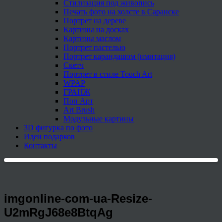
Стилизация под живопись
Печать фото на холсте в Саранске
Портрет на дереве
Картины на досках
Картины маслом
Портрет пастелью
Портрет карандашом (имитация)
Скетч
Портрет в стиле Touch Art
WPAP
ГРАНЖ
Поп Арт
Art Brush
Модульные картины
3D фигурка по фото
Идеи подарков
Контакты
imgonline-com-ua-Resize-
U2mRgJ68e8BtqAg