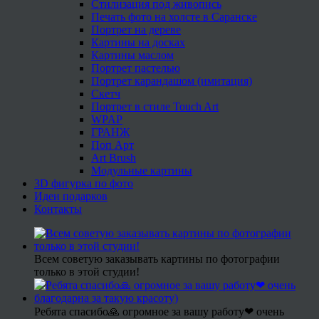
Стилизация под живопись
Печать фото на холсте в Саранске
Портрет на дереве
Картины на досках
Картины маслом
Портрет пастелью
Портрет карандашом (имитация)
Скетч
Портрет в стиле Touch Art
WPAP
ГРАНЖ
Поп Арт
Art Brush
Модульные картины
3D фигурка по фото
Идеи подарков
Контакты
Всем советую заказывать картины по фотографии
только в этой студии!
Ребята спасибо🙏 огромное за вашу работу❤ очень