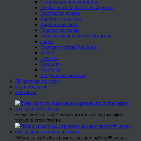
Стилизация под живопись
Печать фото на холсте в Саранске
Портрет на дереве
Картины на досках
Картины маслом
Портрет пастелью
Портрет карандашом (имитация)
Скетч
Портрет в стиле Touch Art
WPAP
ГРАНЖ
Поп Арт
Art Brush
Модульные картины
3D фигурка по фото
Идеи подарков
Контакты
Всем советую заказывать картины по фотографии
только в этой студии!
Ребята спасибо🙏 огромное за вашу работу❤ очень