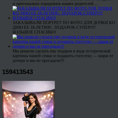
и оригинально порадовать наших родителей…
ЗАКАЗЫВАЛИ ПОРТРЕТ ПО ФОТО ДЛЯ ДОЧКИ КО
ДНЮ ЕЕ 18-ЛЕТИЯ!.. ПОДАРОК-СУПЕР!!!!
БОЛЬШОЕ СПАСИБО!
Мы решили сделать ему подарок в виде исторической
картины нашей семьи и подарить статуэтку — шарж от
дочери и мы не прогадали!!!
159413543