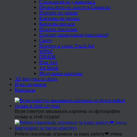
Стилизация под живопись
Печать фото на холсте в Саранске
Портрет на дереве
Картины на досках
Картины маслом
Портрет пастелью
Портрет карандашом (имитация)
Скетч
Портрет в стиле Touch Art
WPAP
ГРАНЖ
Поп Арт
Art Brush
Модульные картины
3D фигурка по фото
Идеи подарков
Контакты
Всем советую заказывать картины по фотографии
только в этой студии!
Ребята спасибо🙏 огромное за вашу работу❤ очень