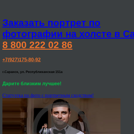
Заказать портрет по
фотографии на холсте в С
8 800 222 02 86
+7(927)175-80-92
г.Саранск, ул. Республиканская 151а
Дарите близким лучшее!
Статуэтка по фото с портретным сходством!