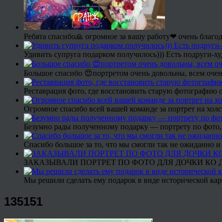
Ребята спасибо🙏 огромное за вашу работу❤ очень благод
Удивить супруга подарком получилось))) Есть подруги-х
Большое спасибо 😍портретом очень довольны, всем очен
Реставрация фото, где восстановить старую фотографию 
Огромное спасибо всей вашей команде за портрет на холс
Безумно рады полученному подарку — портрету по фото,
Спасибо большое за то, что мы смогли так не ожиданно
ЗАКАЗЫВАЛИ ПОРТРЕТ ПО ФОТО ДЛЯ ДОЧКИ КО ДН
Мы решили сделать ему подарок в виде исторической кар
135151