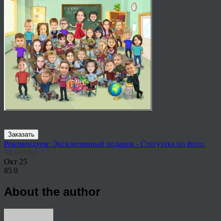
Заказать
Рекомендуем: Эксклюзивный подарок - Статуэтка по фото.
Share This
Окт
25
85
0
About the author