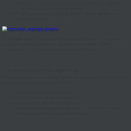
«Спасибо, что были рядом в самый трудный момент»
«С любовью от ваших пациентов»
«С днём рождения, доктор [Имя]! Ваша мудрость
спасает жизни»
💡
Профи-совет
: Добавьте QR-код на подставку — он ведёт
на видео-благодарность от пациента или семьи. Это
превращает статуэтку в интерактивный подарок.
📈Зачем нужна
статуэтка врача
в офисе?
Многие клиники и частные практики выставляют статуэтки
доктора на входе или в холле — это:
Создаёт атмосферу доверия
Подчёркивает профессионализм
Вдохновляет других сотрудников
Привлекает внимание пациентов — они видят: «Здесь
работают настоящие профессионалы»