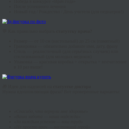
Победа в конкурсе «Врач года»
После успешного лечения
Новый год / Рождество / День учителя (для педиатров!)
💬 Как правильно выбрать
статуэтку врача?
Размер — от 10 см (настольный) до 25 см (памятный)
Гравировка — обязательно добавьте имя, дату, фразу
Стиль — реалистичный (для серьёзных случаев) или
стилизованный (для молодых медиков)
Упаковка — красивая коробка + открытка = впечатление
в 10 раз выше!
🎁 Идеи для надписей на
статуэтке доктора
Нужна вдохновляющая фраза? Вот проверенные варианты:
«Спасибо, что вернули мне здоровье»
«Ваша забота — наша надежда»
«За каждым успехом — ваш труд»
«Не просто врач — настоящий герой»