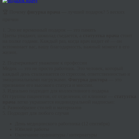
🏆 Почему
фигурка врача —
лучший подарок? 5 веских
причин
1. Это не временный подарок — это память
Цветы увядают, шоколад съедается, а
статуэтка врача
стоит
на полке годами. Каждый раз, когда врач видит её — он
вспоминает вас, вашу благодарность, важный момент в его
жизни.
2. Подчеркивает уважение к профессии
Медик — это не просто работник. Это человек, который
каждый день сталкивается со стрессом, ответственностью и
эмоциональными нагрузками.
Фигурка доктора
— это
признание его высокого статуса и миссии.
3. Идеально подходит для коллективного подарка
От группы пациентов, от отделения, от клиники —
статуэтка
врача
легко украшается индивидуальной надписью:
4. Разнообразие стилей и материалов
5. Подходит для любого случая
День медицинского работника (12 сентября)
Юбилей работы
Окончание ординатуры / интернатуры