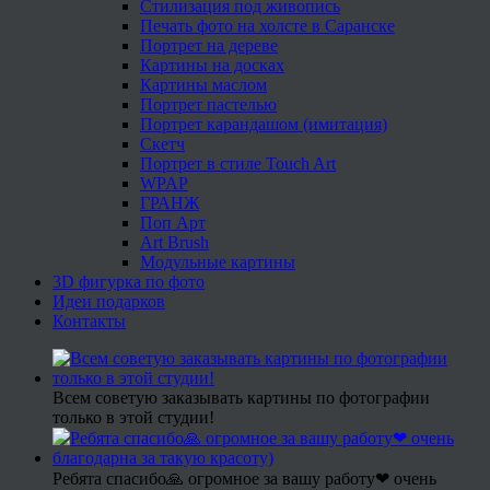
Стилизация под живопись
Печать фото на холсте в Саранске
Портрет на дереве
Картины на досках
Картины маслом
Портрет пастелью
Портрет карандашом (имитация)
Скетч
Портрет в стиле Touch Art
WPAP
ГРАНЖ
Поп Арт
Art Brush
Модульные картины
3D фигурка по фото
Идеи подарков
Контакты
Всем советую заказывать картины по фотографии
только в этой студии!
Ребята спасибо🙏 огромное за вашу работу❤ очень