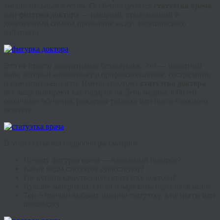
эмоциональным жестом. Особенно ценится
статуэтка врача
или
фигурка доктора
— изящный, продуманный и
долговечный символ признания заслуг медицинского
работника.
Это не просто декоративная безделушка. Это — памятный
знак, который напоминает о профессионализме, сострадании
и самоотверженности. Именно поэтому
статуэтка доктора
все чаще выбирают как подарок на День медика, юбилей,
окончание обучения, рождение ребенка или после сложного
лечения.
В этой статье мы подробно рассмотрим:
Почему фигурка врача — идеальный подарок?
Какие виды статуэток существуют?
Где купить качественную статуэтку доктора?
Лучшие материалы, стили и варианты персонализации.
Топ-5 причин выбрать именно статуэтку, а не цветы или
шоколадку.