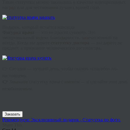
Такие статуэтки можно заказывать в качестве корпоративных
наград или для чествования лучших врачей года.
Подарок, который остаётся навсегда
Фигурка врача
— это не просто сувенир. Это
эмоциональный кодекс благодарности, запечатлённый на
всегда. Когда вы дарите
статуэтку доктора
— вы дарите не
предмет, а признание человеческого достоинства
.
👉 Сегодня — лучший день, чтобы сказать «спасибо» по-
настоящему.
👉
Закажите статуэтку врача с именем — и сделайте этот день
незабываемым.
Заказать
Рекомендуем: Эксклюзивный подарок - Статуэтка по фото.
Share This